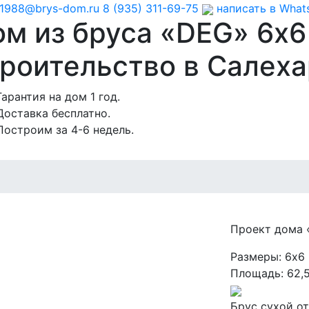
1988@brys-dom.ru
8 (935) 311-69-75
написать в Wha
ом из бруса «DEG»
6х6
роительство в Салеха
Гарантия на дом 1 год.
Доставка бесплатно.
Построим за 4-6 недель.
Проект дома
Размеры:
6х6
Площадь:
62,
Брус сухой
от