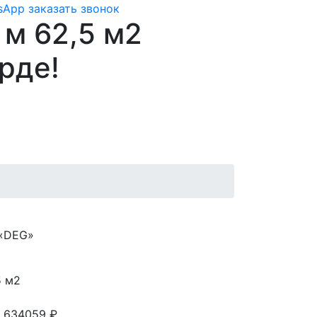
tsApp
заказать звонок
 м 62,5 м2
рде!
 «DEG»
5 м2
 634059 ₽