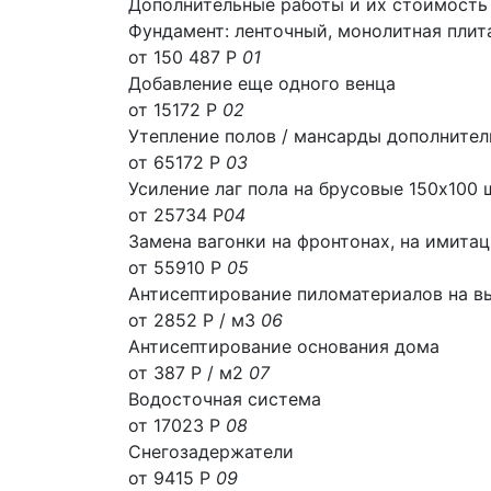
Дополнительные работы и их стоимость
Фундамент: ленточный, монолитная плит
от 150 487 Р
01
Добавление еще одного венца
от 15172 Р
02
Утепление полов / мансарды дополнител
от 65172 Р
03
Усиление лаг пола на брусовые 150х100 
от 25734 Р
04
Замена вагонки на фронтонах, на имита
от 55910 Р
05
Антисептирование пиломатериалов на в
от 2852 Р / м3
06
Антисептирование основания дома
от 387 Р / м2
07
Водосточная система
от 17023 Р
08
Снегозадержатели
от 9415 Р
09