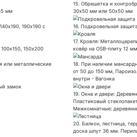
15. Обрешетка и контробр
35 мм
30х50 мм или 50х50 мм
140х190, 190х190 с
16. Подкровельная защит
17. Кровля: Металлоцере
 100х150, 150х200
ковёр на OSB-плиту 12 м
ля или металлические
18. При наличии мансардн
от 50 до 150 мм, Пароиз
внутри - Вагонка
ный замок
19. Окна и двери: Дерев
Пластиковый стеклопакет,
Межкомнатные: деревянн
20. Балкон, лестница, те
доска шпут 36 мм. Перил