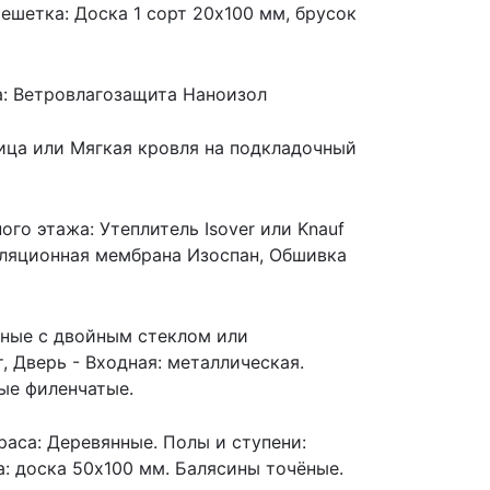
ешетка: Доска 1 сорт 20х100 мм, брусок
а: Ветровлагозащита Наноизол
пица или Мягкая кровля на подкладочный
м
ого этажа: Утеплитель Isover или Knauf
оляционная мембрана Изоспан, Обшивка
янные с двойным стеклом или
 Дверь - Входная: металлическая.
ые филенчатые.
рраса: Деревянные. Полы и ступени:
а: доска 50х100 мм. Балясины точёные.