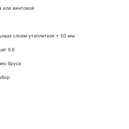
а или винтовой
ьным слоем утеплителя + 50 мм
шаг 0.6
цию бруса
ыбор