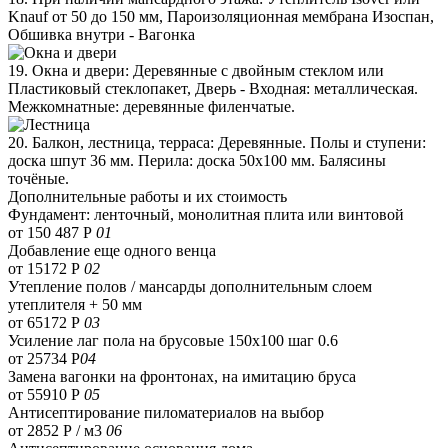
Knauf от 50 до 150 мм, Пароизоляционная мембрана Изоспан,
Обшивка внутри - Вагонка
19. Окна и двери: Деревянные с двойным стеклом или
Пластиковый стеклопакет, Дверь - Входная: металлическая.
Межкомнатные: деревянные филенчатые.
20. Балкон, лестница, терраса: Деревянные. Полы и ступени:
доска шпут 36 мм. Перила: доска 50х100 мм. Балясины
точёные.
Дополнительные работы и их стоимость
Фундамент: ленточный, монолитная плита или винтовой
от 150 487 Р
01
Добавление еще одного венца
от 15172 Р
02
Утепление полов / мансарды дополнительным слоем
утеплителя + 50 мм
от 65172 Р
03
Усиление лаг пола на брусовые 150х100 шаг 0.6
от 25734 Р
04
Замена вагонки на фронтонах, на имитацию бруса
от 55910 Р
05
Антисептирование пиломатериалов на выбор
от 2852 Р / м3
06