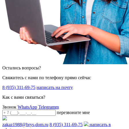
Остались вопросы?
Свяжитесь с нами по телефону прямо сейчас
8 (935) 311-69-75
написать на почту
Как с вами связаться?
Звонок
WhatsApp
Telegramm
перезвоните мне
zakaz1988@brys-dom.ru
8 (935) 311-69-75
написать в